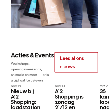
Acties & Events
Lees al ons
Workshops,
nieuws
openingsweekends,
animatie en meer — er is
altijd wat te beleven.
nov 19
nov 13
mrt 2
Nieuw bij
A12
35
A12
Shopping is
kan
Shopping:
zondag
lop
laadstation
21/12 en
naa