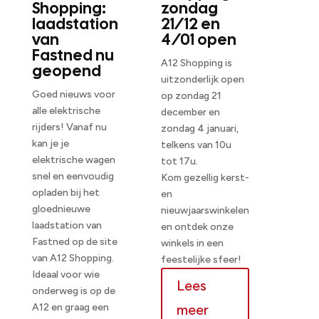
Shopping:
zondag
laadstation
21/12 en
van
4/01 open
Fastned nu
A12 Shopping is
geopend
uitzonderlijk open
Goed nieuws voor
op zondag 21
alle elektrische
december en
rijders! Vanaf nu
zondag 4 januari,
kan je je
telkens van 10u
elektrische wagen
tot 17u.
snel en eenvoudig
Kom gezellig kerst-
opladen bij het
en
gloednieuwe
nieuwjaarswinkelen
laadstation van
en ontdek onze
Fastned op de site
winkels in een
van A12 Shopping.
feestelijke sfeer!
Ideaal voor wie
Lees
onderweg is op de
A12 en graag een
meer