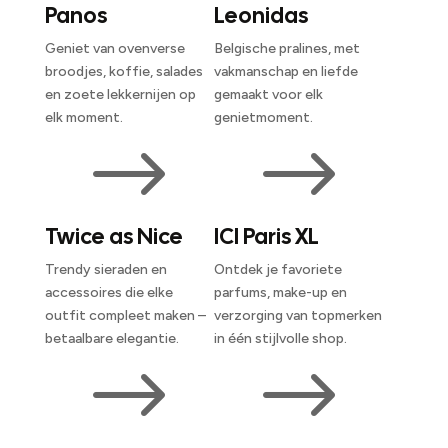
Panos
Leonidas
Geniet van ovenverse
Belgische pralines, met
broodjes, koffie, salades
vakmanschap en liefde
en zoete lekkernijen op
gemaakt voor elk
elk moment.
genietmoment.
$
$
Twice as Nice
ICI Paris XL
Trendy sieraden en
Ontdek je favoriete
accessoires die elke
parfums, make-up en
outfit compleet maken –
verzorging van topmerken
betaalbare elegantie.
in één stijlvolle shop.
$
$