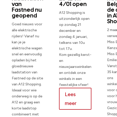
van
4/01 open
Bel
Fastned nu
de 
A12 Shopping is
geopend
in A
uitzonderlijk open
Sho
Goed nieuws voor
op zondag 21
2 maa
alle elektrische
december en
verwe
rijders! Vanaf nu
zondag 4 januari,
Miss 
kan je je
telkens van 10u
Kenza
elektrische wagen
tot 17u.
Miss 
snel en eenvoudig
Kom gezellig kerst-
Emilie
opladen bij het
en
Vanst
gloednieuwe
nieuwjaarswinkelen
35 ka
laadstation van
en ontdek onze
ons
Fastned op de site
winkels in een
winke
van A12 Shopping.
feestelijke sfeer!
voor 
Ideaal voor wie
Lees
voor 
onderweg is op de
vrouw
A12 en graag een
meer
Gezic
korte laadstop
Shopp
combineert met