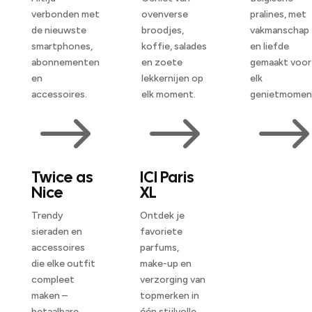
verbonden met
ovenverse
pralines, met
de nieuwste
broodjes,
vakmanschap
smartphones,
koffie, salades
en liefde
abonnementen
en zoete
gemaakt voor
en
lekkernijen op
elk
accessoires.
elk moment.
genietmomen
$
$
Twice as
ICI Paris
Nice
XL
Trendy
Ontdek je
sieraden en
favoriete
accessoires
parfums,
die elke outfit
make-up en
compleet
verzorging van
maken –
topmerken in
betaalbare
één stijlvolle