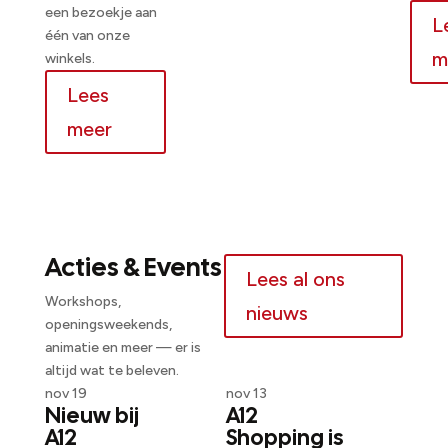
een bezoekje aan
L
één van onze
m
winkels.
Lees
meer
Acties & Events
Lees al ons
Workshops,
nieuws
openingsweekends,
animatie en meer — er is
altijd wat te beleven.
nov 19
nov 13
Nieuw bij
A12
A12
Shopping is