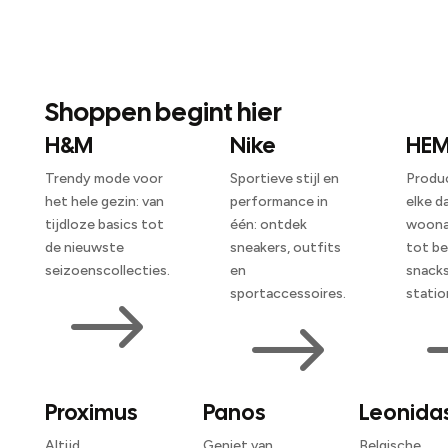
Shoppen begint hier
H&M
Nike
HE
Trendy mode voor
Sportieve stijl en
Produ
het hele gezin: van
performance in
elke d
tijdloze basics tot
één: ontdek
woona
de nieuwste
sneakers, outfits
tot be
seizoenscollecties.
en
snacks
$
sportaccessoires.
statio
$
Proximus
Panos
Leonida
Altijd
Geniet van
Belgische