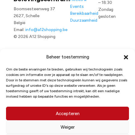
– 18:30
Events
Boomsesteenweg 37
Zondag
Bereikbaarheid
2627, Schelle
gesloten
Duurzaamheid
België
Email:
info@a12shopping.be
© 2026 A12 Shopping
Beheer toestemming
Om de beste ervaringen te bieden, gebruiken wij technologieën zoals
A12 Shopping – Winkel- &
cookies om informatie over je apparaat op te slaan en/of te raadplegen.
Belevingscentrum
Door in te stemmen met deze technologieën kunnen wij gegevens zoals
surfgedrag of unieke ID's op deze website verwerken. Als je geen
Menu
toestemming geeft of uw toestemming intrekt, kan dit een nadelige
Boomsesteenweg 37
Openingsuren:
invloed hebben op bepaalde functies en mogelijkheden.
2627, Schelle
Maandag –
Shops
België
Zaterdag 10:00
Acties & Events
Email:
– 18:30 Zondag
Accepteren
Bereikbaarheid
info@a12shopping.be
gesloten
Duurzaamheid
Weiger