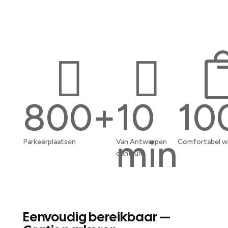


800+
10
10
min
Parkeerplaatsen
Van Antwerpen
Comfortabel w
centrum
Eenvoudig bereikbaar —